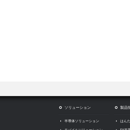
ソリューション
製品
半導体ソリューション
はん
モバイルソリューション
FA装