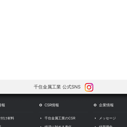
千住金属工業 公式SNS
情報
CSR情報
企業情報
だ付け材料
千住金属工業のCSR
メッセージ
置
経済に対する責任
経営理念