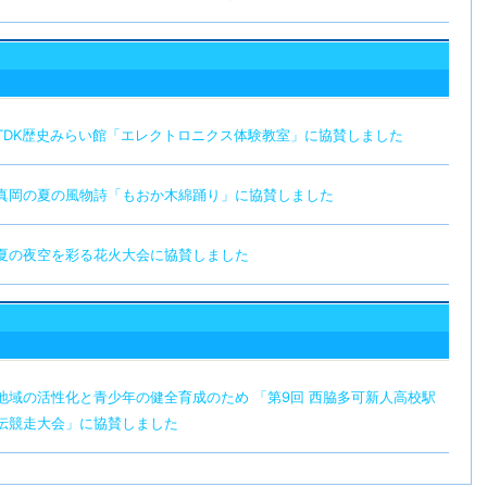
TDK歴史みらい館「エレクトロニクス体験教室」に協賛しました
真岡の夏の風物詩「もおか木綿踊り」に協賛しました
夏の夜空を彩る花火大会に協賛しました
地域の活性化と青少年の健全育成のため 「第9回 西脇多可新人高校駅
伝競走大会」に協賛しました