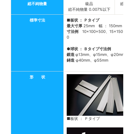
総不純物量
級品
総不純物
総不純物量 0.007%以下
標準寸法
■板状 ： Ｐタイプ
最大寸厚
25mm 幅 ： 150mm 長 ：
寸法例
10×100×500、15×150×500、
0
●球状 ： Ｂタイプ寸法例
鍛造
φ13mm、φ15mm、φ20mm、φ
鋳造
φ40mm、φ55mm
形 状
■板状 ： Ｐタイプ