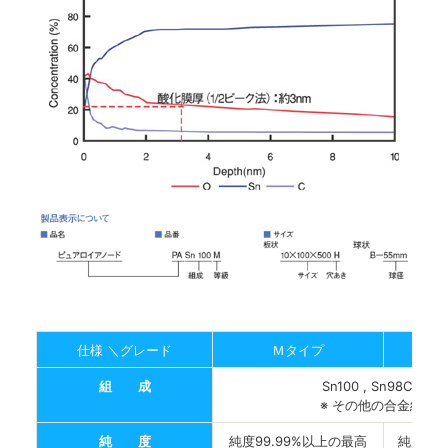
仕様 ＼グレード
Ｍタイプ
組 成
Sn100 , Sn98Cu2 , 
※ その他の合金組成
純 度
純度99.99%以上の最高
純度99