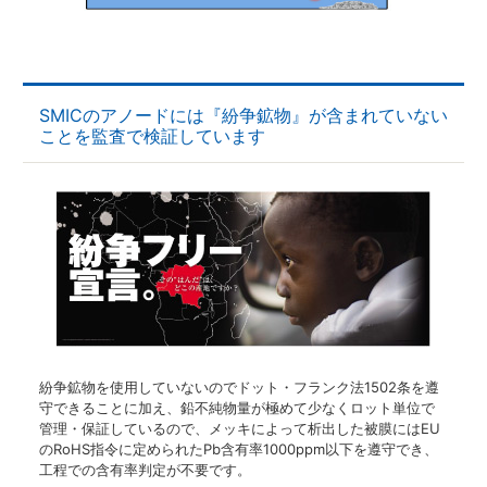
SMICのアノードには『紛争鉱物』が含まれていない
ことを監査で検証しています
紛争鉱物を使用していないのでドット・フランク法1502条を遵
守できることに加え、鉛不純物量が極めて少なくロット単位で
管理・保証しているので、メッキによって析出した被膜にはEU
のRoHS指令に定められたPb含有率1000ppm以下を遵守でき、
工程での含有率判定が不要です。