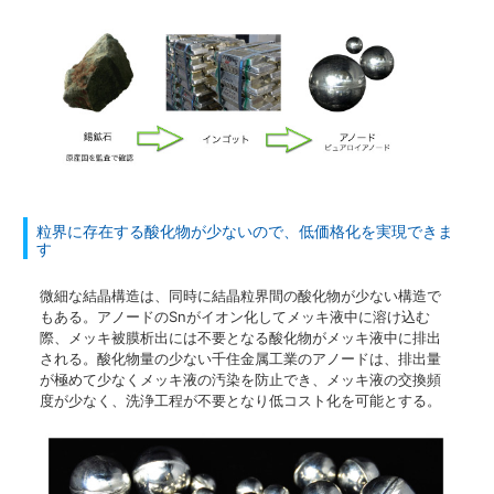
粒界に存在する酸化物が少ないので、低価格化を実現できま
す
微細な結晶構造は、同時に結晶粒界間の酸化物が少ない構造で
もある。アノードのSnがイオン化してメッキ液中に溶け込む
際、メッキ被膜析出には不要となる酸化物がメッキ液中に排出
される。酸化物量の少ない千住金属工業のアノードは、排出量
が極めて少なくメッキ液の汚染を防止でき、メッキ液の交換頻
度が少なく、洗浄工程が不要となり低コスト化を可能とする。