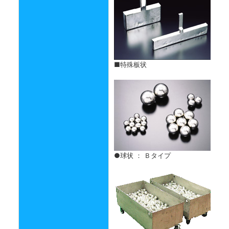
■特殊板状
●球状 ： Ｂタイプ