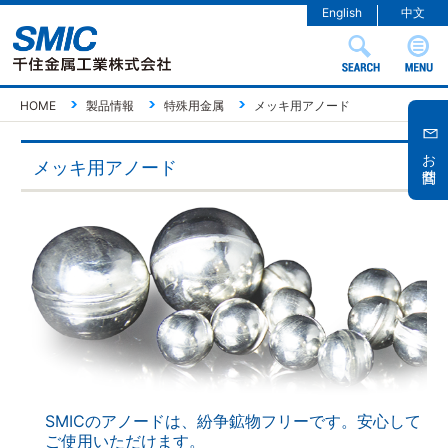
English
中文
HOME
製品情報
特殊用金属
メッキ用アノード
お問合せ
メッキ用アノード
SMICのアノードは、紛争鉱物フリーです。
安心して
ご使用いただけます。