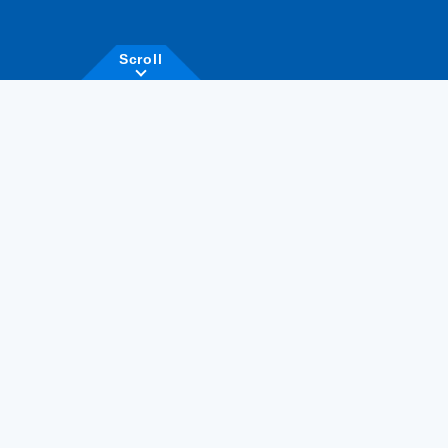
Scroll
MESSAGE
メッセージ
私たちがあなたに
闘魂
探求心
求めるのは
と
、
柔軟性
そして
私たちは、新しい仲間となってくれるあなたに、
３つのことを求めます。