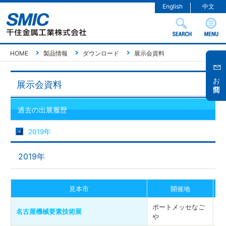
English
中文
HOME
製品情報
ダウンロード
展示会資料
お問合せ
展示会資料
過去の出展履歴
2019年
2019年
見本市
開催地
ポートメッセなご
2
名古屋機械要素技術展
や
年