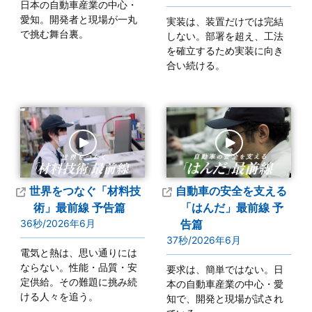
日本の自動車産業の中心・
愛知。開発者と現場が一丸
実装は、装置だけでは完結
で挑む舞台裏。
しない。部署を超え、工法
を確立するため実装に向き
合い続ける。
世界をつなぐ
「材料技
自動車の安全を支える
術」最前線 予告篇
「はんだ」最前線 予
36秒/2026年6月
告篇
37秒/2026年6月
電気と熱は、思い通りには
ならない。性能・品質・安
要求は、簡単ではない。日
定供給。その難題に挑み続
本の自動車産業の中心・愛
ける人々を追う。
知で、開発と現場が試され