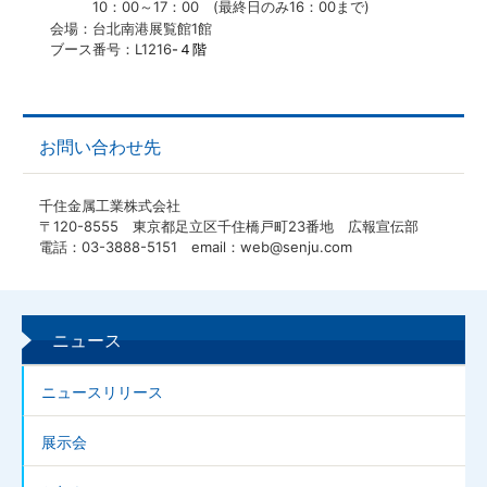
10
：
00
～
17
：
00
(
最終日のみ
16
：
00
まで
)
会場：台北南港展覧館
1
館
ブース番号：L1216
-
４階
お問い合わせ先
千住金属工業株式会社
〒120-8555 東京都足立区千住橋戸町23番地 広報宣伝部
電話：03-3888-5151 email：web@senju.com
ニュース
ニュースリリース
展示会