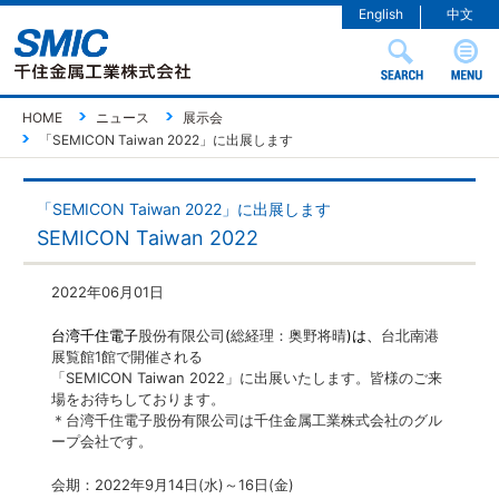
English
中文
HOME
ニュース
展示会
「SEMICON Taiwan 2022」に出展します
「SEMICON Taiwan 2022」に出展します
SEMICON Taiwan 2022
2022年06月01日
台湾千住電子
股
份
有限公司
(
総経理：奥野将晴
)
は、
台北南港
展覧館
1
館で開催される
「
SEMICON Taiwan 2022
」に出展いたします。皆様のご来
場をお待ちしております。
＊台湾千住電子股份有限公司は千住金属工業株式会社のグル
ープ会社です。
会期：
2022
年
9
月
14
日
(
水
)
～
16
日
(
金
)